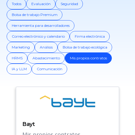
Todos
Evaluación
Seguridad
Bolsa de trabajo Premium
Herramienta para desarrolladores
Correo electrónico y calendario
Firma electrónica
Marketing
Análisis
Bolsa de trabajo ecológica
HRMS
Abastecimiento
Mis propios contratos
IA y LLM
Comunicación
Bayt
Mis propios contratos