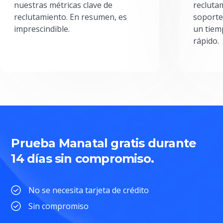
nuestras métricas clave de
reclutam
reclutamiento. En resumen, es
soporte
imprescindible.
un tiem
rápido.
Prueba Manatal gratis durante
14 días sin compromiso.
No se necesita tarjeta de crédito
Sin compromiso