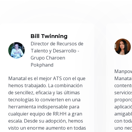
Bill Twinning
Director de Recursos de
Talento y Desarrollo -
Grupo Charoen
Pokphand
Manpowe
Manatal es el mejor ATS con el que
Manatal
hemos trabajado. La combinación
content
de sencillez, eficacia y las últimas
servici
tecnologías lo convierten en una
proporc
herramienta indispensable para
aplicac
cualquier equipo de RR.HH a gran
amigabl
escala. Desde su adopción, hemos
con toda
visto un enorme aumento en todas
uno nec