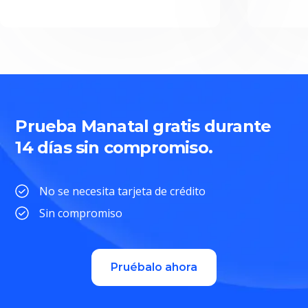
Prueba Manatal gratis durante
14 días sin compromiso.
No se necesita tarjeta de crédito
Sin compromiso
Pruébalo ahora