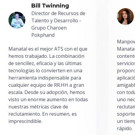
Bill Twinning
Director de Recursos de
Talento y Desarrollo -
Grupo Charoen
Pokphand
Manpowe
Manatal es el mejor ATS con el que
Manatal
hemos trabajado. La combinación
content
de sencillez, eficacia y las últimas
servici
tecnologías lo convierten en una
proporc
herramienta indispensable para
aplicac
cualquier equipo de RR.HH a gran
amigabl
escala. Desde su adopción, hemos
con toda
visto un enorme aumento en todas
uno nec
nuestras métricas clave de
reclutam
reclutamiento. En resumen, es
soporte
imprescindible.
un tiem
rápido.