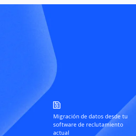
Migración de datos desde tu
software de reclutamiento
actual