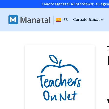
Conoce Manatal AI Interviewer, tu age
Características
ES
T