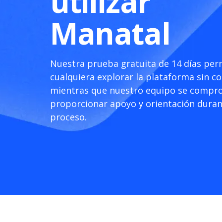
utilizar
Manatal
Nuestra prueba gratuita de 14 días per
cualquiera explorar la plataforma sin 
mientras que nuestro equipo se compr
proporcionar apoyo y orientación duran
proceso.