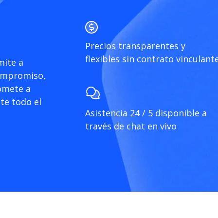
Precios transparentes y
flexibles sin contrato vinculant
mite a
compromiso,
omete a
te todo el
Asistencia 24 / 5 disponible a
través de chat en vivo