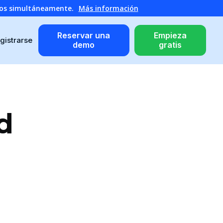
atos simultáneamente.
Más información
Reservar una
Empieza
gistrarse
demo
gratis
d