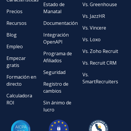
Estado de
Vs. Greenhouse
Precios
Manatal
Vs. JazzHR
Recursos
Documentación
Vs. Vincere
Blog
Integración
Vs. Loxo
OpenAPI
Empleo
Vs. Zoho Recruit
Programa de
Empezar
Afiliados
Vs. Recruit CRM
gratis
Seguridad
Vs.
Formación en
SmartRecruiters
directo
Registro de
cambios
Calculadora
ROI
Sin ánimo de
lucro