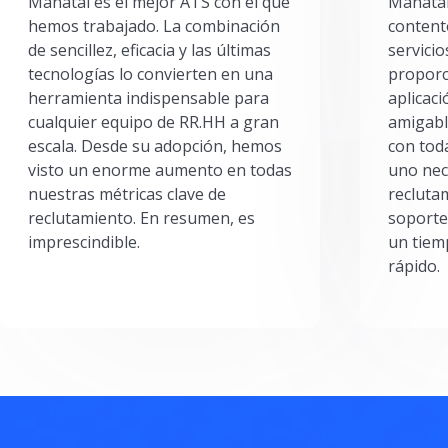
Manatal es el mejor ATS con el que
Manatal
hemos trabajado. La combinación
content
de sencillez, eficacia y las últimas
servici
tecnologías lo convierten en una
proporc
herramienta indispensable para
aplicac
cualquier equipo de RR.HH a gran
amigabl
escala. Desde su adopción, hemos
con toda
visto un enorme aumento en todas
uno nec
nuestras métricas clave de
reclutam
reclutamiento. En resumen, es
soporte
imprescindible.
un tiem
rápido.