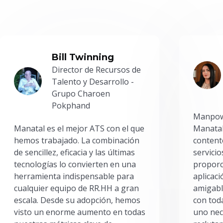
Bill Twinning
Director de Recursos de
Talento y Desarrollo -
Grupo Charoen
Pokphand
Manpowe
Manatal es el mejor ATS con el que
Manatal
hemos trabajado. La combinación
content
de sencillez, eficacia y las últimas
servici
tecnologías lo convierten en una
proporc
herramienta indispensable para
aplicac
cualquier equipo de RR.HH a gran
amigabl
escala. Desde su adopción, hemos
con toda
visto un enorme aumento en todas
uno nec