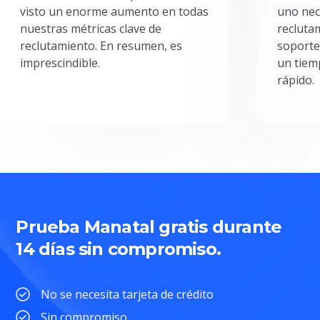
visto un enorme aumento en todas
uno nec
nuestras métricas clave de
reclutam
reclutamiento. En resumen, es
soporte
imprescindible.
un tiem
rápido.
Prueba Manatal gratis durante
14 días sin compromiso.
No se necesita tarjeta de crédito
Sin compromiso