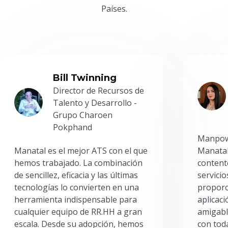
Países.
Bill Twinning
Director de Recursos de
Talento y Desarrollo -
Grupo Charoen
Pokphand
Manpowe
Manatal es el mejor ATS con el que
Manatal
hemos trabajado. La combinación
content
de sencillez, eficacia y las últimas
servici
tecnologías lo convierten en una
proporc
herramienta indispensable para
aplicac
cualquier equipo de RR.HH a gran
amigabl
escala. Desde su adopción, hemos
con toda