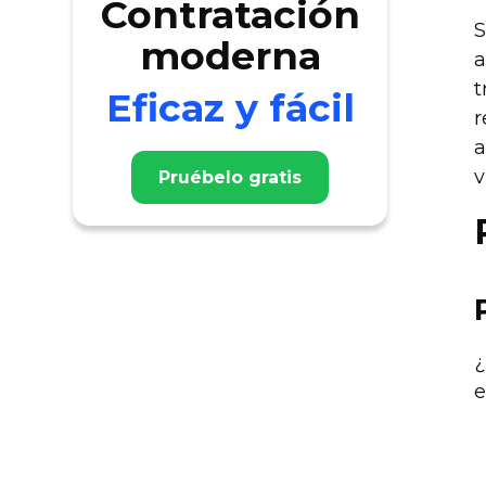
Contratación
S
moderna
a
t
Eficaz y fácil
r
a
v
Pruébelo gratis
¿
e