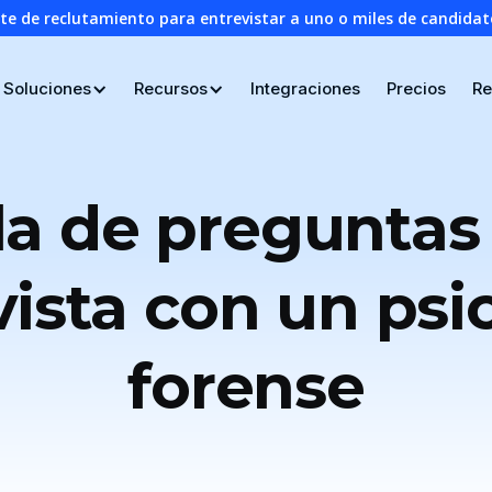
nte de reclutamiento para entrevistar a uno o miles de candid
Soluciones
Recursos
Integraciones
Precios
Re
lla de preguntas 
vista con un psi
forense