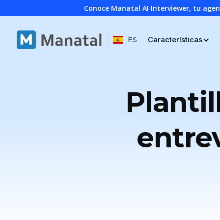
Conoce Manatal AI Interviewer, tu age
Características
ES
Planti
entre