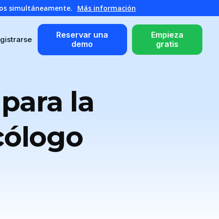
atos simultáneamente.
Más información
Reservar una
Empieza
gistrarse
demo
gratis
para la
cólogo