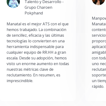
Talento y Desarrollo -
Grupo Charoen
Pokphand
Manpowe
Manatal es el mejor ATS con el que
Manatal
hemos trabajado. La combinación
content
de sencillez, eficacia y las últimas
servici
tecnologías lo convierten en una
proporc
herramienta indispensable para
aplicac
cualquier equipo de RR.HH a gran
amigabl
escala. Desde su adopción, hemos
con toda
visto un enorme aumento en todas
uno nec
nuestras métricas clave de
reclutam
reclutamiento. En resumen, es
soporte
imprescindible.
un tiem
rápido.