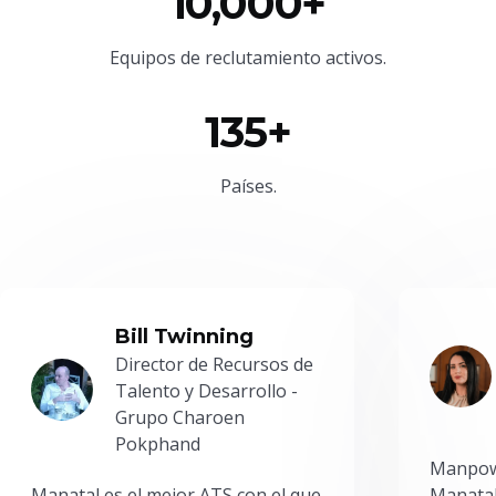
10,000+
Equipos de reclutamiento activos.
135+
Países.
Bill Twinning
Director de Recursos de
Talento y Desarrollo -
Grupo Charoen
Pokphand
Manpowe
Manatal es el mejor ATS con el que
Manatal