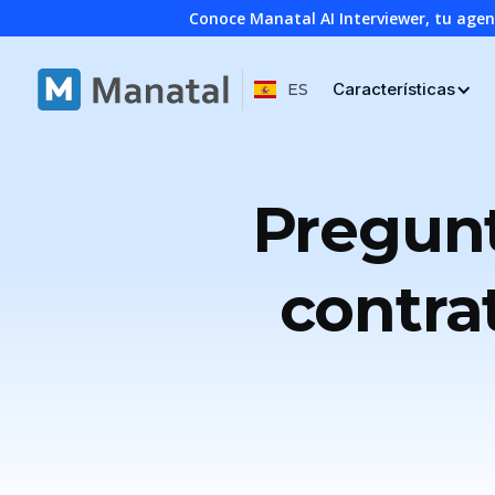
Conoce Manatal AI Interviewer, tu age
Características
ES
Pregunt
contra