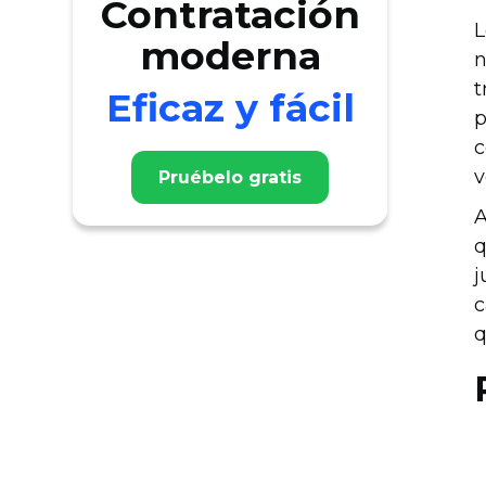
Contratación
L
moderna
n
t
Eficaz y fácil
p
c
v
Pruébelo gratis
A
q
j
c
q