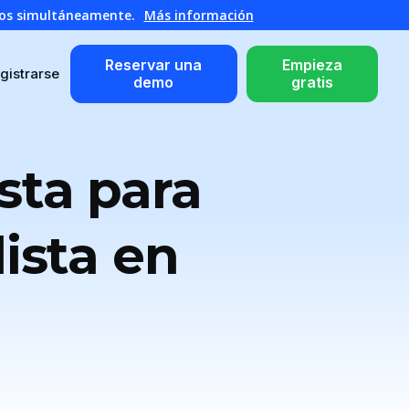
atos simultáneamente.
Más información
Reservar una
Empieza
gistrarse
demo
gratis
sta para
ista en