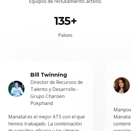
Equipos de reclutamiento activos.
135+
Países.
Bill Twinning
Director de Recursos de
Talento y Desarrollo -
Grupo Charoen
Pokphand
Manpowe
Manatal es el mejor ATS con el que
Manatal
hemos trabajado. La combinación
content
de sencillez, eficacia y las últimas
servici