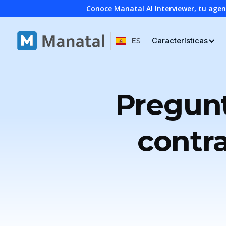
Conoce Manatal AI Interviewer, tu age
Características
ES
Pregunt
contra