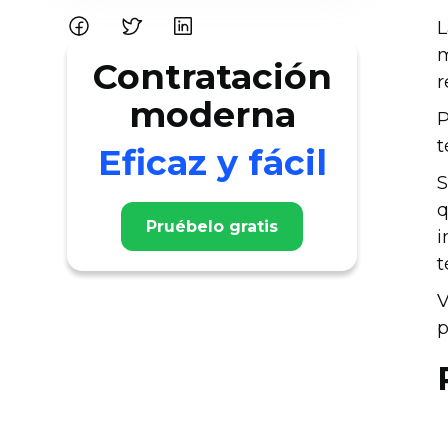
L
m
Contratación
r
moderna
P
t
Eficaz y fácil
S
q
Pruébelo gratis
i
t
V
p