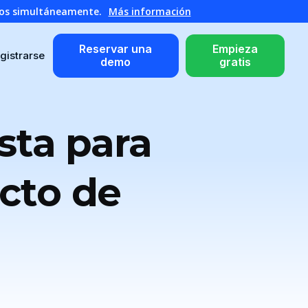
atos simultáneamente.
Más información
Reservar una
Empieza
gistrarse
demo
gratis
sta para
ecto de