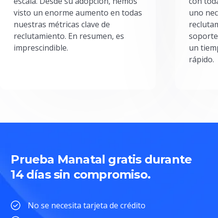
escala. Desde su adopción, hemos
con toda
visto un enorme aumento en todas
uno nec
nuestras métricas clave de
reclutam
reclutamiento. En resumen, es
soporte
imprescindible.
un tiem
rápido.
Prueba Manatal gratis durante
14 días sin compromiso.
No se necesita tarjeta de crédito