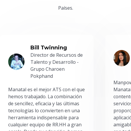
Países.
Bill Twinning
Director de Recursos de
Talento y Desarrollo -
Grupo Charoen
Pokphand
Manpowe
Manatal es el mejor ATS con el que
Manatal
hemos trabajado. La combinación
content
de sencillez, eficacia y las últimas
servici
tecnologías lo convierten en una
proporc
herramienta indispensable para
aplicac
cualquier equipo de RR.HH a gran
amigabl