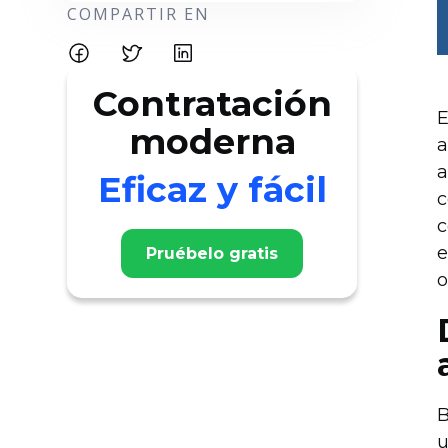
COMPARTIR EN
Contratación
E
moderna
a
a
Eficaz y fácil
c
c
e
Pruébelo gratis
o
B
u