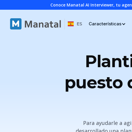
Conoce Manatal AI Interviewer, tu age
Características
ES
Plant
puesto d
Para ayudarle a agi
desarrollado una plant