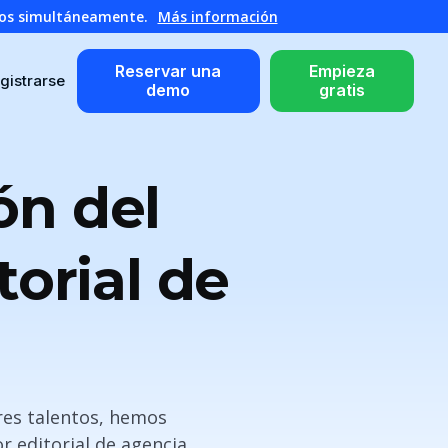
atos simultáneamente.
Más información
Reservar una
Empieza
gistrarse
demo
gratis
ón del
torial de
ores talentos, hemos
r editorial de agencia.