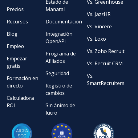
Estado de
Vs. Greenhouse
Precios
Manatal
Vs. JazzHR
Recursos
Documentación
Vs. Vincere
Blog
Integración
Vs. Loxo
OpenAPI
Empleo
Vs. Zoho Recruit
Programa de
Empezar
Afiliados
Vs. Recruit CRM
gratis
Seguridad
Vs.
Formación en
SmartRecruiters
directo
Registro de
cambios
Calculadora
ROI
Sin ánimo de
lucro