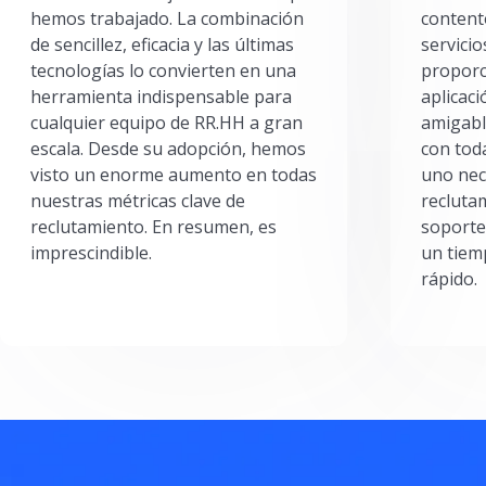
hemos trabajado. La combinación
content
de sencillez, eficacia y las últimas
servici
tecnologías lo convierten en una
proporc
herramienta indispensable para
aplicac
cualquier equipo de RR.HH a gran
amigabl
escala. Desde su adopción, hemos
con toda
visto un enorme aumento en todas
uno nec
nuestras métricas clave de
reclutam
reclutamiento. En resumen, es
soporte
imprescindible.
un tiem
rápido.