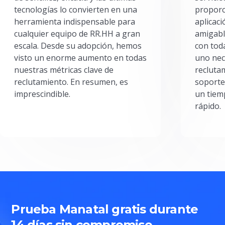
tecnologías lo convierten en una
proporc
herramienta indispensable para
aplicac
cualquier equipo de RR.HH a gran
amigabl
escala. Desde su adopción, hemos
con toda
visto un enorme aumento en todas
uno nec
nuestras métricas clave de
reclutam
reclutamiento. En resumen, es
soporte
imprescindible.
un tiem
rápido.
Prueba Manatal gratis durante
14 días sin compromiso.