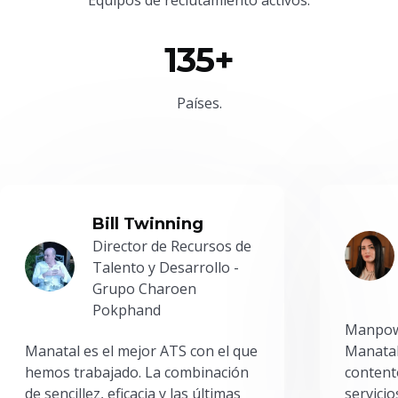
135+
Países.
Bill Twinning
Director de Recursos de
Talento y Desarrollo -
Grupo Charoen
Pokphand
Manpowe
Manatal es el mejor ATS con el que
Manatal
hemos trabajado. La combinación
content
de sencillez, eficacia y las últimas
servici