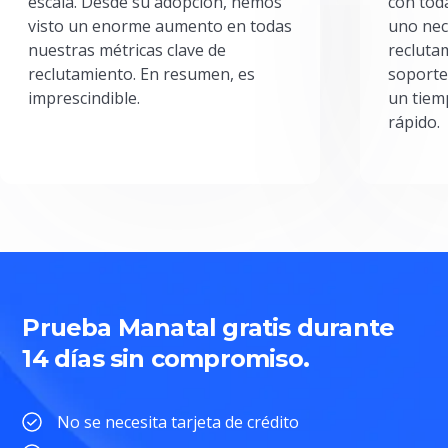
escala. Desde su adopción, hemos
con toda
visto un enorme aumento en todas
uno nec
nuestras métricas clave de
reclutam
reclutamiento. En resumen, es
soporte
imprescindible.
un tiem
rápido.
Prueba Manatal gratis durante
14 días sin compromiso.
No se necesita tarjeta de crédito