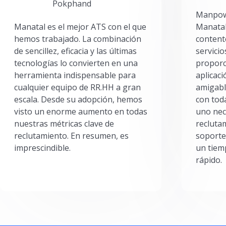
Pokphand
Manpowe
Manatal es el mejor ATS con el que
Manatal
hemos trabajado. La combinación
content
de sencillez, eficacia y las últimas
servici
tecnologías lo convierten en una
proporc
herramienta indispensable para
aplicac
cualquier equipo de RR.HH a gran
amigabl
escala. Desde su adopción, hemos
con toda
visto un enorme aumento en todas
uno nec
nuestras métricas clave de
reclutam
reclutamiento. En resumen, es
soporte
imprescindible.
un tiem
rápido.