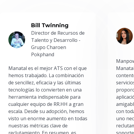
Bill Twinning
Director de Recursos de
Talento y Desarrollo -
Grupo Charoen
Pokphand
Manpowe
Manatal es el mejor ATS con el que
Manatal
hemos trabajado. La combinación
content
de sencillez, eficacia y las últimas
servici
tecnologías lo convierten en una
proporc
herramienta indispensable para
aplicac
cualquier equipo de RR.HH a gran
amigabl
escala. Desde su adopción, hemos
con toda
visto un enorme aumento en todas
uno nec
nuestras métricas clave de
reclutam
reclutamiento. En resumen, es
soporte