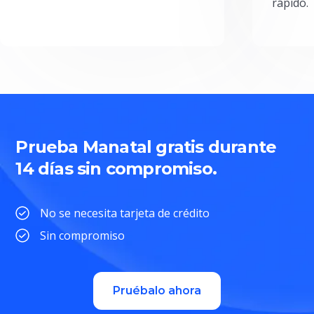
rápido.
Prueba Manatal gratis durante
14 días sin compromiso.
No se necesita tarjeta de crédito
Sin compromiso
Pruébalo ahora