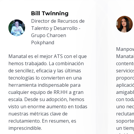
Bill Twinning
Director de Recursos de
Talento y Desarrollo -
Grupo Charoen
Pokphand
Manpowe
Manatal es el mejor ATS con el que
Manatal
hemos trabajado. La combinación
content
de sencillez, eficacia y las últimas
servici
tecnologías lo convierten en una
proporc
herramienta indispensable para
aplicac
cualquier equipo de RR.HH a gran
amigabl
escala. Desde su adopción, hemos
con toda
visto un enorme aumento en todas
uno nec
nuestras métricas clave de
reclutam
reclutamiento. En resumen, es
soporte
imprescindible.
un tiem