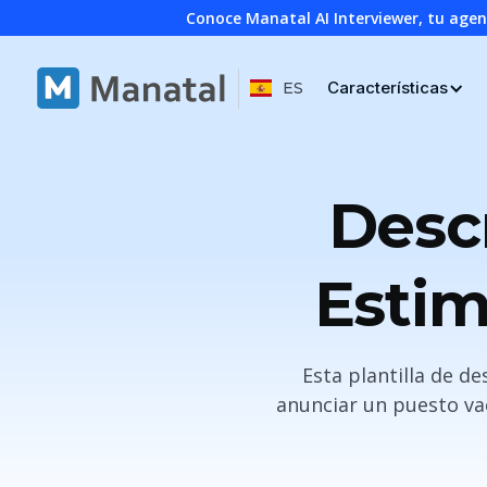
Conoce Manatal AI Interviewer, tu age
Características
ES
Desc
Estim
Esta plantilla de d
anunciar un puesto va