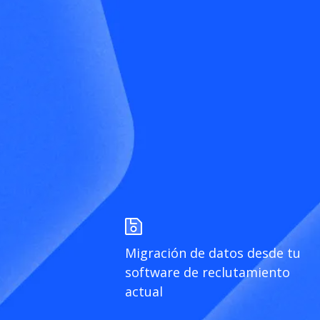
Migración de datos desde tu
software de reclutamiento
actual