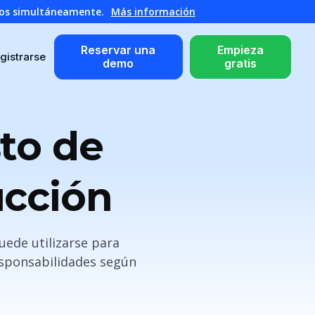
atos simultáneamente.
Más información
Reservar una
Empieza
gistrarse
demo
gratis
to de
ucción
uede utilizarse para
esponsabilidades según