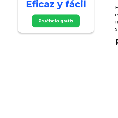
Eficaz y fácil
E
e
Pruébelo gratis
n
s