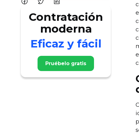
c
e
Contratación
c
moderna
c
c
Eficaz y fácil
m
e
c
Pruébelo gratis
C
i
p
s