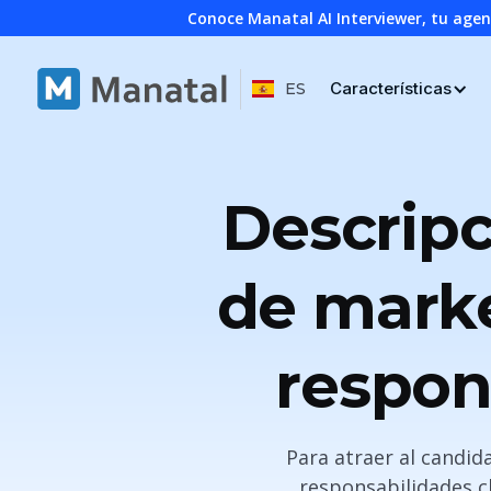
Conoce Manatal AI Interviewer, tu age
Características
ES
Descripc
de marke
respon
Para atraer al candid
responsabilidades cl