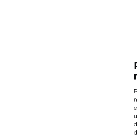
B
n
e
u
d
d