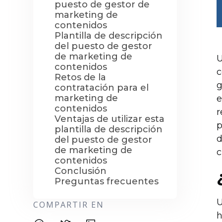
puesto de gestor de
marketing de
contenidos
Plantilla de descripción
del puesto de gestor
de marketing de
U
contenidos
c
Retos de la
g
contratación para el
marketing de
e
contenidos
r
Ventajas de utilizar esta
p
plantilla de descripción
d
del puesto de gestor
de marketing de
c
contenidos
Conclusión
Preguntas frecuentes
U
COMPARTIR EN
h