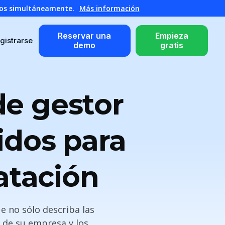
atos simultáneamente.
Más información
Reservar una
Empieza
gistrarse
demo
gratis
de gestor
idos para
atación
e no sólo describa las
a de su empresa y los