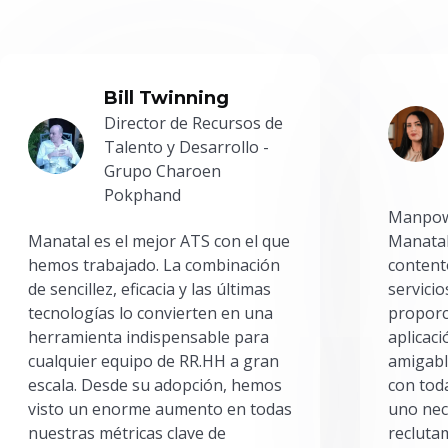
Bill Twinning
Director de Recursos de
Talento y Desarrollo -
Grupo Charoen
Pokphand
Manpowe
Manatal es el mejor ATS con el que
Manatal
hemos trabajado. La combinación
content
de sencillez, eficacia y las últimas
servici
tecnologías lo convierten en una
proporc
herramienta indispensable para
aplicac
cualquier equipo de RR.HH a gran
amigabl
escala. Desde su adopción, hemos
con toda
visto un enorme aumento en todas
uno nec
nuestras métricas clave de
reclutam