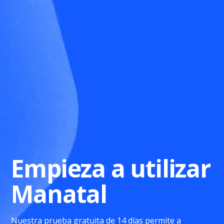
Empieza a utilizar
Manatal
Nuestra prueba gratuita de 14 días permite a