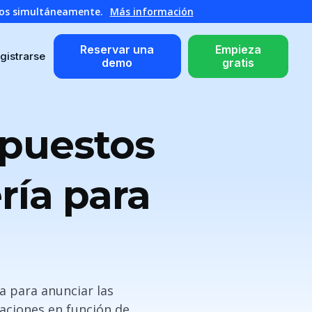
atos simultáneamente.
Más información
Reservar una
Empieza
gistrarse
demo
gratis
 puestos
ría para
a para anunciar las
gaciones en función de