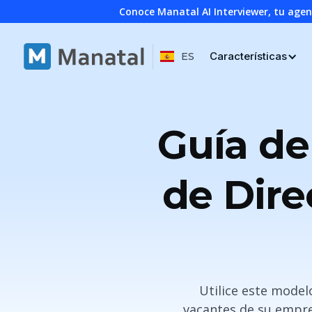
Conoce Manatal AI Interviewer, tu age
Características
ES
Guía de
de Dire
Utilice este model
vacantes de su empres