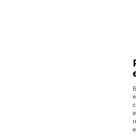
B
e
c
e
r
e