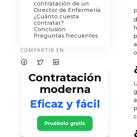
contratación de un
Director de Enfermería
P
¿Cuánto cuesta
d
contratar?
h
Conclusión
Preguntas frecuentes
p
a
COMPARTIR EN
o
Contratación
U
moderna
g
a
Eficaz y fácil
p
c
Pruébelo gratis