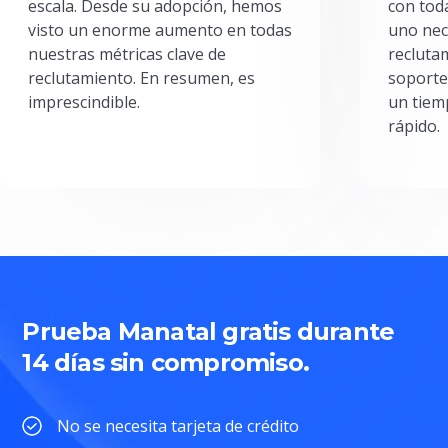
escala. Desde su adopción, hemos
con toda
visto un enorme aumento en todas
uno nec
nuestras métricas clave de
reclutam
reclutamiento. En resumen, es
soporte
imprescindible.
un tiem
rápido.
Prueba Manatal gratis durante
14 días sin compromiso.
No se necesita tarjeta de crédito