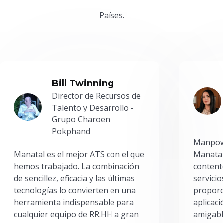
Países.
Bill Twinning
Director de Recursos de
Talento y Desarrollo -
Grupo Charoen
Pokphand
Manpowe
Manatal es el mejor ATS con el que
Manatal
hemos trabajado. La combinación
content
de sencillez, eficacia y las últimas
servici
tecnologías lo convierten en una
proporc
herramienta indispensable para
aplicac
cualquier equipo de RR.HH a gran
amigabl