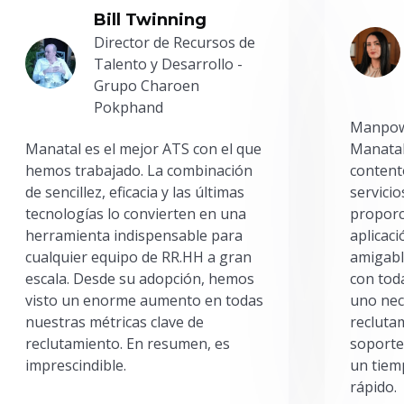
Bill Twinning
Director de Recursos de
Talento y Desarrollo -
Grupo Charoen
Pokphand
Manpowe
Manatal es el mejor ATS con el que
Manatal
hemos trabajado. La combinación
content
de sencillez, eficacia y las últimas
servici
tecnologías lo convierten en una
proporc
herramienta indispensable para
aplicac
cualquier equipo de RR.HH a gran
amigabl
escala. Desde su adopción, hemos
con toda
visto un enorme aumento en todas
uno nec
nuestras métricas clave de
reclutam
reclutamiento. En resumen, es
soporte
imprescindible.
un tiem
rápido.