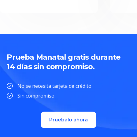
Prueba Manatal gratis durante
14 días sin compromiso.
No se necesita tarjeta de crédito
Sin compromiso
Pruébalo ahora