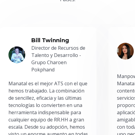
Bill Twinning
Director de Recursos de
Talento y Desarrollo -
Grupo Charoen
Pokphand
Manpowe
Manatal es el mejor ATS con el que
Manatal
hemos trabajado. La combinación
content
de sencillez, eficacia y las últimas
servici
tecnologías lo convierten en una
proporc
herramienta indispensable para
aplicac
cualquier equipo de RR.HH a gran
amigabl
escala. Desde su adopción, hemos
con toda
visto un enorme aumento en todas
uno nec