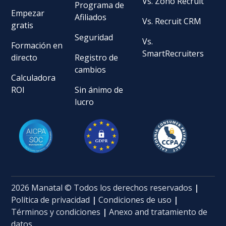
Vs. Zoho Recruit
Programa de
Empezar
Afiliados
Vs. Recruit CRM
gratis
Seguridad
Vs.
Formación en
SmartRecruiters
directo
Registro de
cambios
Calculadora
ROI
Sin ánimo de
lucro
2026 Manatal © Todos los derechos reservados
|
Política de privacidad
|
Condiciones de uso
|
Términos y condiciones
|
Anexo and tratamiento de
datos