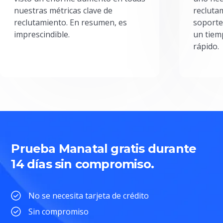
nuestras métricas clave de
reclutam
reclutamiento. En resumen, es
soporte
imprescindible.
un tiem
rápido.
Prueba Manatal gratis durante
14 días sin compromiso.
No se necesita tarjeta de crédito
Sin compromiso