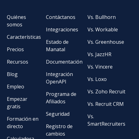
Quiénes
Contáctanos
Vs. Bullhorn
somos
Integraciones
Vs. Workable
Características
Estado de
Vs. Greenhouse
Precios
Manatal
Vs. JazzHR
Recursos
Documentación
Vs. Vincere
Blog
Integración
Vs. Loxo
OpenAPI
Empleo
Vs. Zoho Recruit
Programa de
Empezar
Afiliados
Vs. Recruit CRM
gratis
Seguridad
Vs.
Formación en
SmartRecruiters
directo
Registro de
cambios
Calculadora