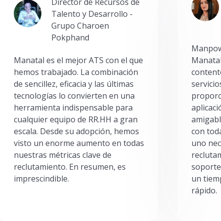
Director de Recursos de
Talento y Desarrollo -
Grupo Charoen
Pokphand
Manpowe
Manatal es el mejor ATS con el que
Manatal
hemos trabajado. La combinación
content
de sencillez, eficacia y las últimas
servici
tecnologías lo convierten en una
proporc
herramienta indispensable para
aplicac
cualquier equipo de RR.HH a gran
amigabl
escala. Desde su adopción, hemos
con toda
visto un enorme aumento en todas
uno nec
nuestras métricas clave de
reclutam
reclutamiento. En resumen, es
soporte
imprescindible.
un tiem
rápido.