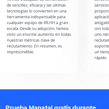
de sencillez, eficacia y las últimas
servici
tecnologías lo convierten en una
proporc
herramienta indispensable para
aplicac
cualquier equipo de RR.HH a gran
amigabl
escala. Desde su adopción, hemos
con toda
visto un enorme aumento en todas
uno nec
nuestras métricas clave de
reclutam
reclutamiento. En resumen, es
soporte
imprescindible.
un tiem
rápido.
Prueba Manatal gratis durante