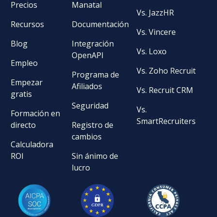
Precios
Manatal
Vs. JazzHR
Recursos
Documentación
Vs. Vincere
Blog
Integración
Vs. Loxo
OpenAPI
Empleo
Vs. Zoho Recruit
Programa de
Empezar
Afiliados
Vs. Recruit CRM
gratis
Seguridad
Vs.
Formación en
SmartRecruiters
directo
Registro de
cambios
Calculadora
ROI
Sin ánimo de
lucro