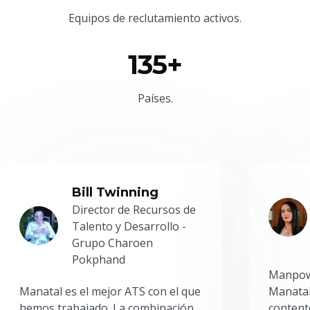
Equipos de reclutamiento activos.
135+
Países.
Bill Twinning
Director de Recursos de
Talento y Desarrollo -
Grupo Charoen
Pokphand
Manpowe
Manatal es el mejor ATS con el que
Manatal
hemos trabajado. La combinación
content