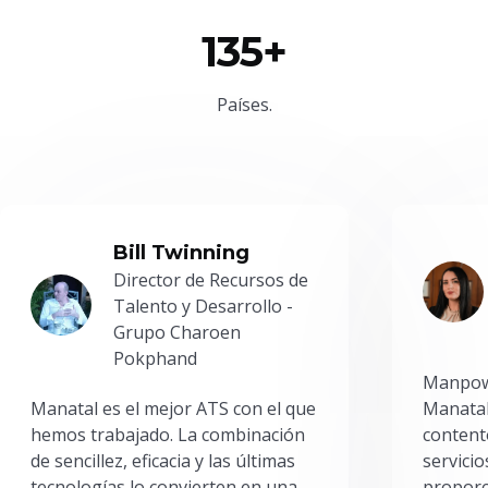
135+
Países.
Bill Twinning
Director de Recursos de
Talento y Desarrollo -
Grupo Charoen
Pokphand
Manpowe
Manatal es el mejor ATS con el que
Manatal
hemos trabajado. La combinación
content
de sencillez, eficacia y las últimas
servici
tecnologías lo convierten en una
proporc