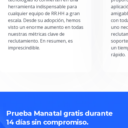
herramienta indispensable para
aplicac
cualquier equipo de RR.HH a gran
amigabl
escala. Desde su adopción, hemos
con toda
visto un enorme aumento en todas
uno nec
nuestras métricas clave de
reclutam
reclutamiento. En resumen, es
soporte
imprescindible.
un tiem
rápido.
Prueba Manatal gratis durante
14 días sin compromiso.