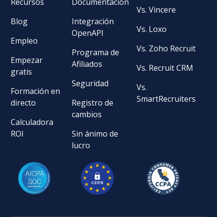
Recursos
Documentación
Vs. Vincere
Blog
Integración
Vs. Loxo
OpenAPI
Empleo
Vs. Zoho Recruit
Programa de
Empezar
Afiliados
Vs. Recruit CRM
gratis
Seguridad
Vs.
Formación en
SmartRecruiters
directo
Registro de
cambios
Calculadora
ROI
Sin ánimo de
lucro