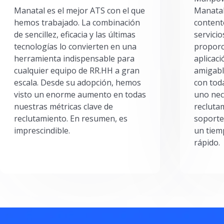
Manatal es el mejor ATS con el que
Manatal
hemos trabajado. La combinación
content
de sencillez, eficacia y las últimas
servici
tecnologías lo convierten en una
proporc
herramienta indispensable para
aplicac
cualquier equipo de RR.HH a gran
amigabl
escala. Desde su adopción, hemos
con toda
visto un enorme aumento en todas
uno nec
nuestras métricas clave de
reclutam
reclutamiento. En resumen, es
soporte
imprescindible.
un tiem
rápido.