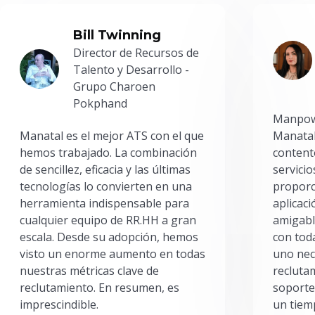
Bill Twinning
Director de Recursos de
Talento y Desarrollo -
Grupo Charoen
Pokphand
Manpowe
Manatal es el mejor ATS con el que
Manatal
hemos trabajado. La combinación
content
de sencillez, eficacia y las últimas
servici
tecnologías lo convierten en una
proporc
herramienta indispensable para
aplicac
cualquier equipo de RR.HH a gran
amigabl
escala. Desde su adopción, hemos
con toda
visto un enorme aumento en todas
uno nec
nuestras métricas clave de
reclutam
reclutamiento. En resumen, es
soporte
imprescindible.
un tiem