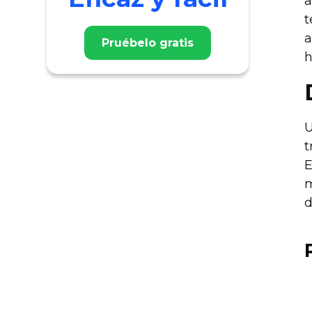
a
t
a
Pruébelo gratis
h
U
t
E
m
d