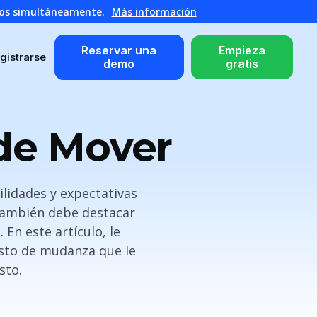
atos simultáneamente.
Más información
Reservar una
Empieza
gistrarse
demo
gratis
 de Mover
lidades y expectativas
 También debe destacar
En este artículo, le
esto de mudanza que le
sto.