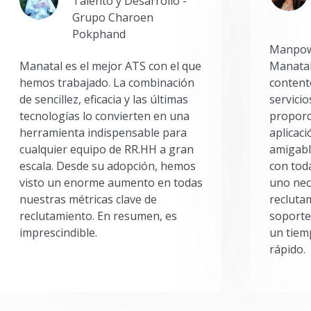
Talento y Desarrollo -
Grupo Charoen
Pokphand
Manpowe
Manatal es el mejor ATS con el que
Manatal
hemos trabajado. La combinación
content
de sencillez, eficacia y las últimas
servici
tecnologías lo convierten en una
proporc
herramienta indispensable para
aplicac
cualquier equipo de RR.HH a gran
amigabl
escala. Desde su adopción, hemos
con toda
visto un enorme aumento en todas
uno nec
nuestras métricas clave de
reclutam
reclutamiento. En resumen, es
soporte
imprescindible.
un tiem
rápido.