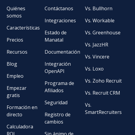
Quiénes
Contáctanos
Vs. Bullhorn
somos
Integraciones
Vs. Workable
Características
Estado de
Vs. Greenhouse
Precios
Manatal
Vs. JazzHR
Recursos
Documentación
Vs. Vincere
Blog
Integración
Vs. Loxo
OpenAPI
Empleo
Vs. Zoho Recruit
Programa de
Empezar
Afiliados
Vs. Recruit CRM
gratis
Seguridad
Vs.
Formación en
SmartRecruiters
directo
Registro de
cambios
Calculadora
ROI
Sin ánimo de