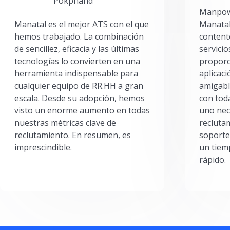
Pokphand
Manpowe
Manatal es el mejor ATS con el que
Manatal
hemos trabajado. La combinación
content
de sencillez, eficacia y las últimas
servici
tecnologías lo convierten en una
proporc
herramienta indispensable para
aplicac
cualquier equipo de RR.HH a gran
amigabl
escala. Desde su adopción, hemos
con toda
visto un enorme aumento en todas
uno nec
nuestras métricas clave de
reclutam
reclutamiento. En resumen, es
soporte
imprescindible.
un tiem
rápido.