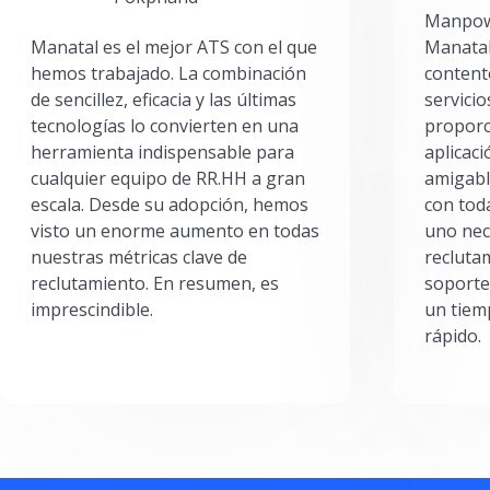
Manpowe
Manatal es el mejor ATS con el que
Manatal
hemos trabajado. La combinación
content
de sencillez, eficacia y las últimas
servici
tecnologías lo convierten en una
proporc
herramienta indispensable para
aplicac
cualquier equipo de RR.HH a gran
amigabl
escala. Desde su adopción, hemos
con toda
visto un enorme aumento en todas
uno nec
nuestras métricas clave de
reclutam
reclutamiento. En resumen, es
soporte
imprescindible.
un tiem
rápido.