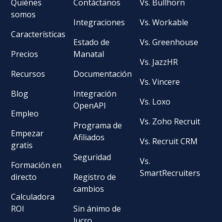
Quiénes
Contáctanos
Vs. Bullhorn
somos
Integraciones
Vs. Workable
Características
Estado de
Vs. Greenhouse
Precios
Manatal
Vs. JazzHR
Recursos
Documentación
Vs. Vincere
Blog
Integración
Vs. Loxo
OpenAPI
Empleo
Vs. Zoho Recruit
Programa de
Empezar
Afiliados
Vs. Recruit CRM
gratis
Seguridad
Vs.
Formación en
SmartRecruiters
directo
Registro de
cambios
Calculadora
ROI
Sin ánimo de
lucro