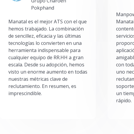
Grupo Charoen
Pokphand
Manpowe
Manatal es el mejor ATS con el que
Manatal
hemos trabajado. La combinación
content
de sencillez, eficacia y las últimas
servici
tecnologías lo convierten en una
proporc
herramienta indispensable para
aplicac
cualquier equipo de RR.HH a gran
amigabl
escala. Desde su adopción, hemos
con toda
visto un enorme aumento en todas
uno nec
nuestras métricas clave de
reclutam
reclutamiento. En resumen, es
soporte
imprescindible.
un tiem
rápido.