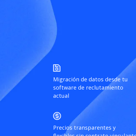
Migración de datos desde tu
software de reclutamiento
actual
Precios transparentes y
flexibles sin contrato vinculant