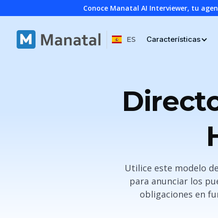
Conoce Manatal AI Interviewer, tu age
Características
ES
Direct
Utilice este modelo d
para anunciar los pu
obligaciones en fu