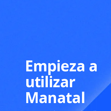
Empieza a
utilizar
Manatal