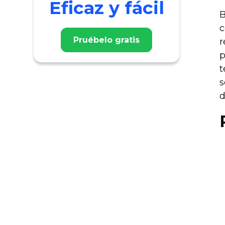
Eficaz y fácil
B
c
Pruébelo gratis
r
p
t
s
d