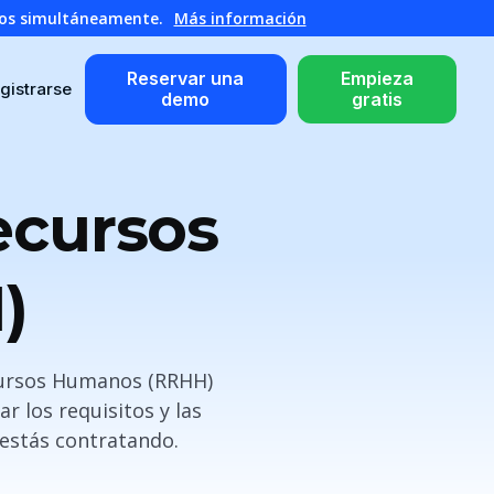
atos simultáneamente.
Más información
Reservar una
Empieza
gistrarse
demo
gratis
ecursos
)
ecursos Humanos (RRHH)
 los requisitos y las
 estás contratando.