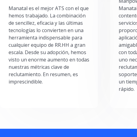
Manpowe
Manatal es el mejor ATS con el que
Manatal
hemos trabajado. La combinación
content
de sencillez, eficacia y las últimas
servici
tecnologías lo convierten en una
proporc
herramienta indispensable para
aplicac
cualquier equipo de RR.HH a gran
amigabl
escala. Desde su adopción, hemos
con toda
visto un enorme aumento en todas
uno nec
nuestras métricas clave de
reclutam
reclutamiento. En resumen, es
soporte
imprescindible.
un tiem
rápido.