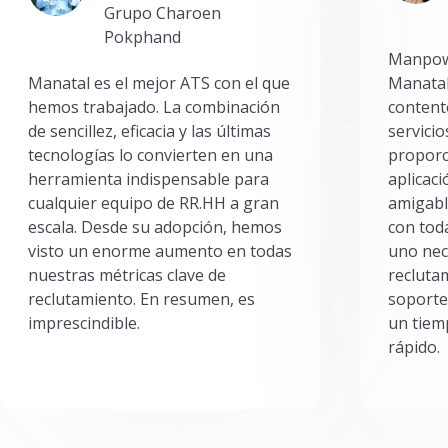
Grupo Charoen
Pokphand
Manpowe
Manatal es el mejor ATS con el que
Manatal
hemos trabajado. La combinación
content
de sencillez, eficacia y las últimas
servici
tecnologías lo convierten en una
proporc
herramienta indispensable para
aplicac
cualquier equipo de RR.HH a gran
amigabl
escala. Desde su adopción, hemos
con toda
visto un enorme aumento en todas
uno nec
nuestras métricas clave de
reclutam
reclutamiento. En resumen, es
soporte
imprescindible.
un tiem
rápido.