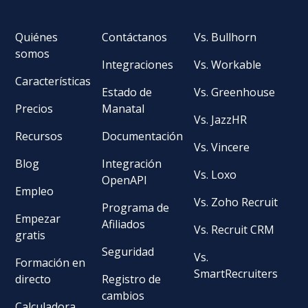
Quiénes
Contáctanos
Vs. Bullhorn
somos
Integraciones
Vs. Workable
Características
Estado de
Vs. Greenhouse
Precios
Manatal
Vs. JazzHR
Recursos
Documentación
Vs. Vincere
Blog
Integración
Vs. Loxo
OpenAPI
Empleo
Vs. Zoho Recruit
Programa de
Empezar
Afiliados
Vs. Recruit CRM
gratis
Seguridad
Vs.
Formación en
SmartRecruiters
directo
Registro de
cambios
Calculadora