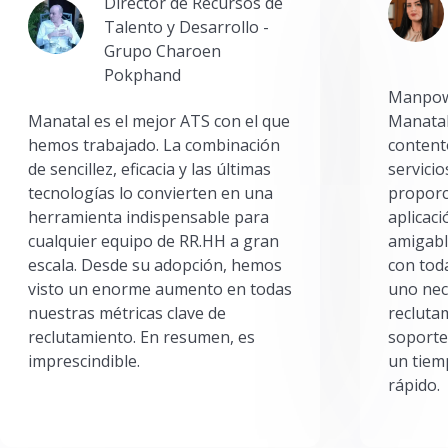
Director de Recursos de
Talento y Desarrollo -
Grupo Charoen
Pokphand
Manpowe
Manatal es el mejor ATS con el que
Manatal
hemos trabajado. La combinación
content
de sencillez, eficacia y las últimas
servici
tecnologías lo convierten en una
proporc
herramienta indispensable para
aplicac
cualquier equipo de RR.HH a gran
amigabl
escala. Desde su adopción, hemos
con toda
visto un enorme aumento en todas
uno nec
nuestras métricas clave de
reclutam
reclutamiento. En resumen, es
soporte
imprescindible.
un tiem
rápido.