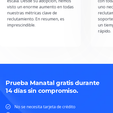
escala. Desde su adopción, hemos
con toda
visto un enorme aumento en todas
uno nec
nuestras métricas clave de
reclutam
reclutamiento. En resumen, es
soporte
imprescindible.
un tiem
rápido.
Prueba Manatal gratis durante
14 días sin compromiso.
No se necesita tarjeta de crédito