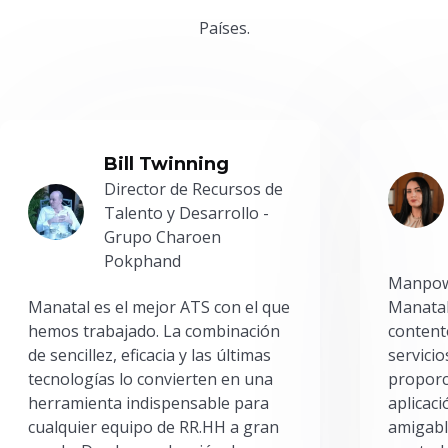
Países.
Bill Twinning
Director de Recursos de
Talento y Desarrollo -
Grupo Charoen
Pokphand
Manpowe
Manatal es el mejor ATS con el que
Manatal
hemos trabajado. La combinación
content
de sencillez, eficacia y las últimas
servici
tecnologías lo convierten en una
proporc
herramienta indispensable para
aplicac
cualquier equipo de RR.HH a gran
amigabl