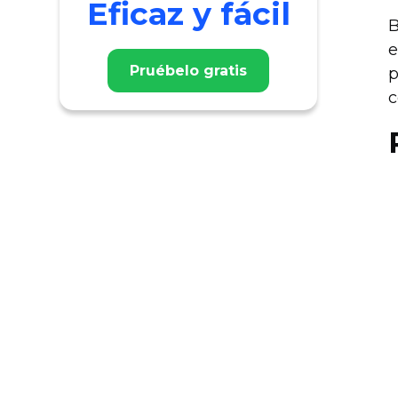
Eficaz y fácil
B
e
Pruébelo gratis
p
c