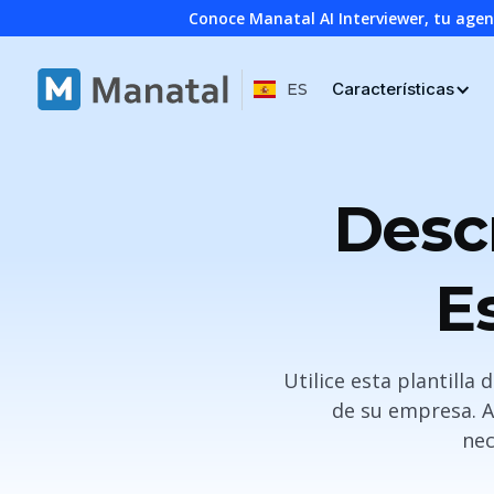
Conoce Manatal AI Interviewer, tu age
Características
ES
Desc
E
Utilice esta plantilla
de su empresa. As
nec