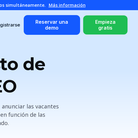
atos simultáneamente.
Más información
Reservar una
Empieza
gistrarse
demo
gratis
to de
EO
a anunciar las vacantes
 en función de las
ndo.