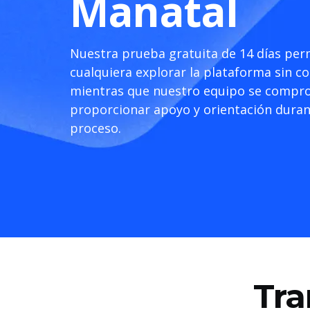
Manatal
Nuestra prueba gratuita de 14 días per
cualquiera explorar la plataforma sin 
mientras que nuestro equipo se compr
proporcionar apoyo y orientación duran
proceso.
Tra