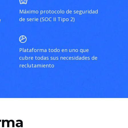
Máximo protocolo de seguridad
de serie (SOC II Tipo 2)
e
Plataforma todo en uno que
cubre todas sus necesidades de
reclutamiento
orma