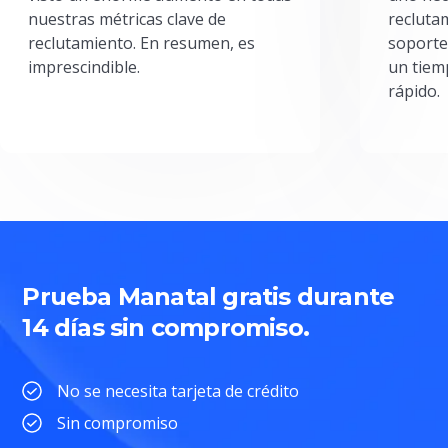
nuestras métricas clave de
reclutam
reclutamiento. En resumen, es
soporte
imprescindible.
un tiem
rápido.
Prueba Manatal gratis durante
14 días sin compromiso.
No se necesita tarjeta de crédito
Sin compromiso