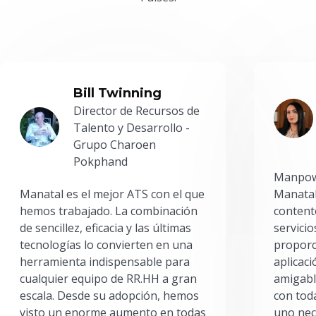
Bill Twinning
Director de Recursos de
Talento y Desarrollo -
Grupo Charoen
Pokphand
Manpowe
Manatal es el mejor ATS con el que
Manatal
hemos trabajado. La combinación
content
de sencillez, eficacia y las últimas
servici
tecnologías lo convierten en una
proporc
herramienta indispensable para
aplicac
cualquier equipo de RR.HH a gran
amigabl
escala. Desde su adopción, hemos
con toda
visto un enorme aumento en todas
uno nec