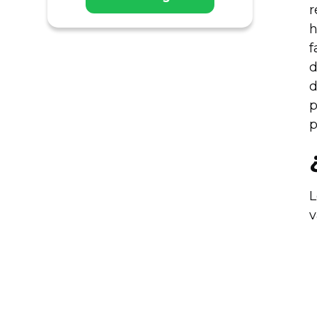
r
h
f
d
d
p
p
L
v