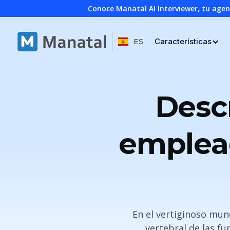
Conoce Manatal AI Interviewer, tu age
Características
ES
Desc
emplead
En el vertiginoso mund
vertebral de las f