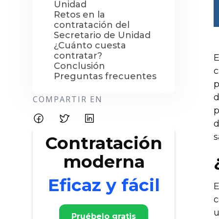
Unidad
Retos en la
contratación del
Secretario de Unidad
¿Cuánto cuesta
contratar?
E
Conclusión
c
Preguntas frecuentes
p
d
COMPARTIR EN
p
d
s
Contratación
moderna
Eficaz y fácil
E
c
u
Pruébelo gratis