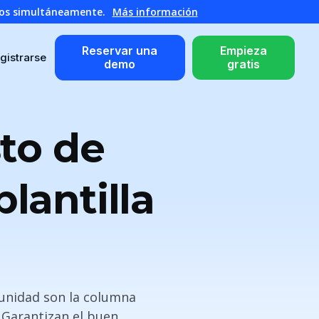
atos simultáneamente.
Más información
Reservar una
Empieza
gistrarse
demo
gratis
to de
lantilla
e unidad son la columna
 Garantizan el buen