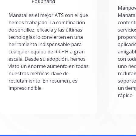
Pokphand
Manpowe
Manatal es el mejor ATS con el que
Manatal
hemos trabajado. La combinación
content
de sencillez, eficacia y las últimas
servici
tecnologías lo convierten en una
proporc
herramienta indispensable para
aplicac
cualquier equipo de RR.HH a gran
amigabl
escala. Desde su adopción, hemos
con toda
visto un enorme aumento en todas
uno nec
nuestras métricas clave de
reclutam
reclutamiento. En resumen, es
soporte
imprescindible.
un tiem
rápido.