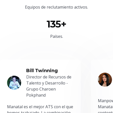
Equipos de reclutamiento activos.
135+
Países.
Bill Twinning
Director de Recursos de
Talento y Desarrollo -
Grupo Charoen
Pokphand
Manpowe
Manatal es el mejor ATS con el que
Manatal
hemos trabajado. La combinación
content