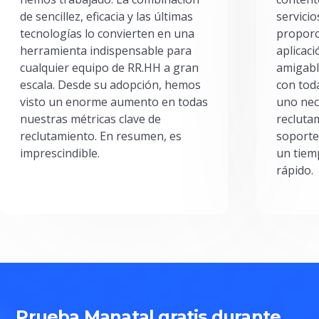
de sencillez, eficacia y las últimas
servici
tecnologías lo convierten en una
proporc
herramienta indispensable para
aplicac
cualquier equipo de RR.HH a gran
amigabl
escala. Desde su adopción, hemos
con toda
visto un enorme aumento en todas
uno nec
nuestras métricas clave de
reclutam
reclutamiento. En resumen, es
soporte
imprescindible.
un tiem
rápido.
Prueba Manatal gratis durante