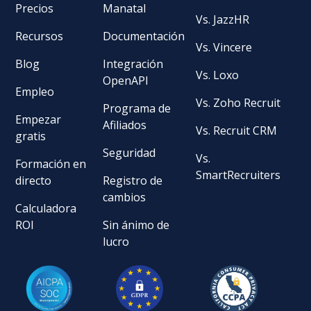
Precios
Manatal
Vs. JazzHR
Recursos
Documentación
Vs. Vincere
Blog
Integración
Vs. Loxo
OpenAPI
Empleo
Vs. Zoho Recruit
Programa de
Empezar
Afiliados
Vs. Recruit CRM
gratis
Seguridad
Vs.
Formación en
SmartRecruiters
directo
Registro de
cambios
Calculadora
ROI
Sin ánimo de
lucro