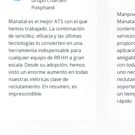
Grupo Charoen
Pokphand
Manpowe
Manatal es el mejor ATS con el que
Manatal
hemos trabajado. La combinación
content
de sencillez, eficacia y las últimas
servici
tecnologías lo convierten en una
proporc
herramienta indispensable para
aplicac
cualquier equipo de RR.HH a gran
amigabl
escala. Desde su adopción, hemos
con toda
visto un enorme aumento en todas
uno nec
nuestras métricas clave de
reclutam
reclutamiento. En resumen, es
soporte
imprescindible.
un tiem
rápido.