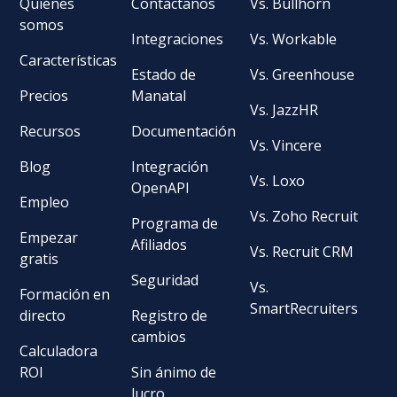
Quiénes
Contáctanos
Vs. Bullhorn
somos
Integraciones
Vs. Workable
Características
Estado de
Vs. Greenhouse
Precios
Manatal
Vs. JazzHR
Recursos
Documentación
Vs. Vincere
Blog
Integración
Vs. Loxo
OpenAPI
Empleo
Vs. Zoho Recruit
Programa de
Empezar
Afiliados
Vs. Recruit CRM
gratis
Seguridad
Vs.
Formación en
SmartRecruiters
directo
Registro de
cambios
Calculadora
ROI
Sin ánimo de
lucro