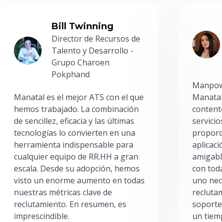
Bill Twinning
Director de Recursos de
Talento y Desarrollo -
Grupo Charoen
Pokphand
Manpowe
Manatal es el mejor ATS con el que
Manatal
hemos trabajado. La combinación
content
de sencillez, eficacia y las últimas
servici
tecnologías lo convierten en una
proporc
herramienta indispensable para
aplicac
cualquier equipo de RR.HH a gran
amigabl
escala. Desde su adopción, hemos
con toda
visto un enorme aumento en todas
uno nec
nuestras métricas clave de
reclutam
reclutamiento. En resumen, es
soporte
imprescindible.
un tiem