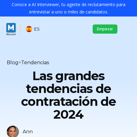
Conoce a AI Interviewer, tu agente de reclutamiento para
entrevistar a uno o miles de candidatos.
ES
Empezar
Blog
>
Tendencias
Las grandes
tendencias de
contratación de
2024
Ann